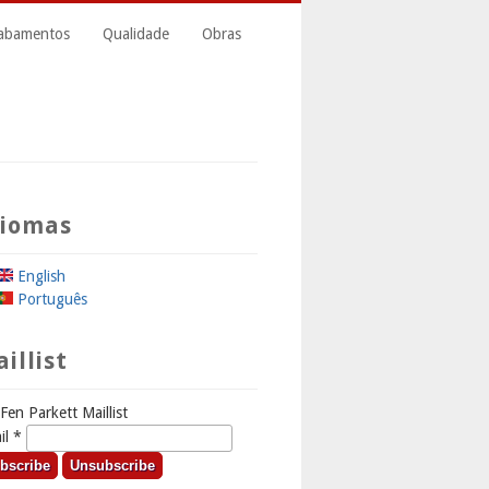
cabamentos
Qualidade
Obras
diomas
English
Português
illist
Fen Parkett Maillist
il
*